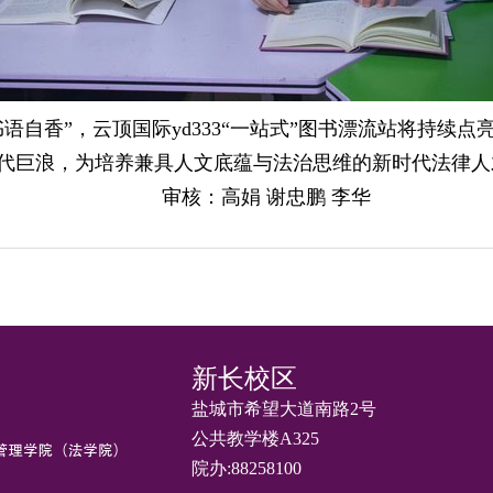
语自香”，云顶国际yd333“一站式”图书漂流站将持续
代巨浪，为培养兼具人文底蕴与法治思维的新时代法律人
审核：高娟 谢忠鹏 李华
新长校区
盐城市希望大道南路2号
公共教学楼A325
院办:88258100