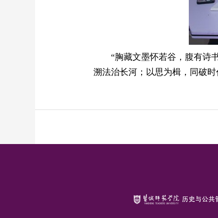
“胸藏文墨怀若谷，腹有诗书
溯法治长河；以思为楫，同破时