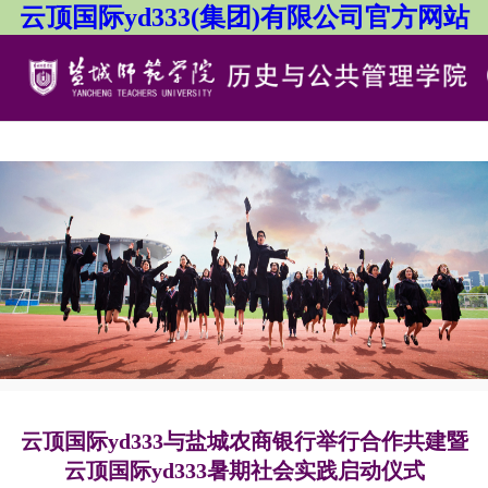
云顶国际yd333(集团)有限公司官方网站
首
页
关
于
党
我
建
团
们
工
队
团
作
队
队
教
伍
建
学
团
首页
团学工作
员工组织
设
工
学
社
作
工
会
公
云顶国际yd333与盐城农商银行举行合作共建暨
云顶国际yd333暑期社会实践启动仪式
作
服
司
法