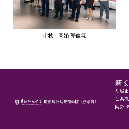
审核：高娟 郭佳慧
新长
盐城市
公共教
院办:88