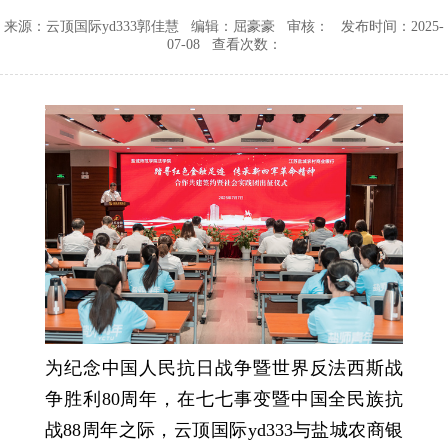
来源：云顶国际yd333郭佳慧
编辑：屈豪豪
审核：
发布时间：2025-
务
大
治
07-08
查看次数：
事
先
记
锋
为纪念中国人民抗日战争暨世界反法西斯战
争胜利80周年，在七七事变暨中国全民族抗
战88周年之际，云顶国际yd333与盐城农商银