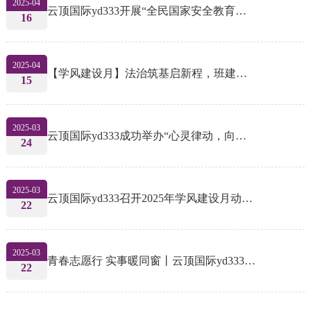
2025-04
云顶国际yd333开展“全民国家安全教育，走深走实十周年”主题宣讲活动
16
2025-04
【学风建设月】法治筑基启新程，班建领航育英才 | 云顶国际yd333“王强班”创建班级特色育人...
15
2025-03
云顶国际yd333成功举办“心灵律动，向阳而生”心理主题系列活动
24
2025-03
云顶国际yd333召开2025年学风建设月动员部署会
22
2025-03
青春志愿行 实事暖同窗丨云顶国际yd333雷锋月“我为同学做实事”系列活动
22