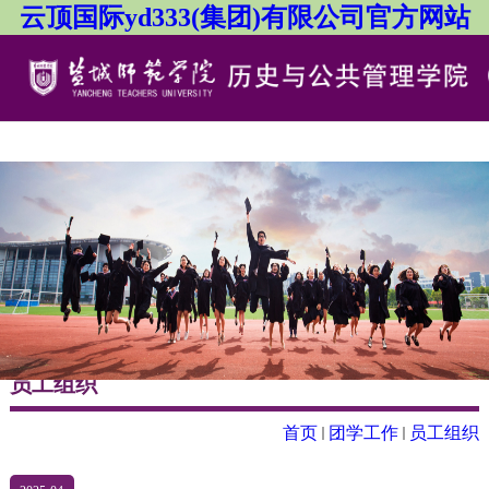
云顶国际yd333(集团)有限公司官方网站
首
页
关
于
党
我
建
团
们
工
队
团
作
队
队
教
伍
建
学
团
设
工
学
社
员工组织
作
工
会
公
首页
团学工作
员工组织
作
服
司
法